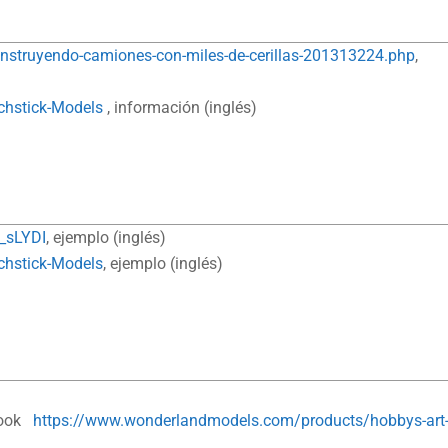
onstruyendo-camiones-con-miles-de-cerillas-201313224.php
,
chstick-Models
, información (inglés)
_sLYDI
, ejemplo (inglés)
chstick-Models
, ejemplo (inglés)
 book
https://www.wonderlandmodels.com/products/hobbys-art