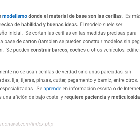
e
modelismo
donde el material de base son las cerillas
. Es má
recisa de habilidad y buenas ideas.
El modelo suele ser
ño inicial. Se cortan las cerillas en las medidas precisas para
a base de carton (tambien se pueden construir modelos sin pega
zan. Se pueden
construir barcos, coches
u otros vehículos, edific
mente no se usan cerillas de verdad sino unas parecidas, sin
s, lija, tijeras, pinzas, cutter, pegamento y barniz, entre otros
 especializadas. Se
aprende
en información escrita o de Interne
 una afición de bajo coste y
requiere paciencia y meticulosid
ismonaval.com/index.php