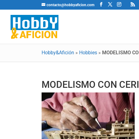
contacto@hobbyaficion.com
Hobby&Afición
»
Hobbies
»
MODELISMO CO
MODELISMO CON CER