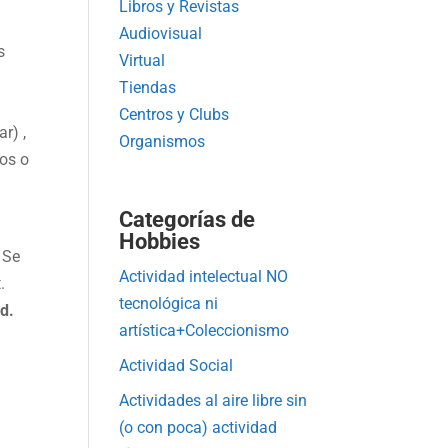
Libros y Revistas
Audiovisual
s
Virtual
Tiendas
Centros y Clubs
r) ,
Organismos
ios o
Categorías de
Hobbies
. Se
Actividad intelectual NO
t.
tecnológica ni
ad.
artística+Coleccionismo
Actividad Social
Actividades al aire libre sin
(o con poca) actividad