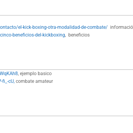
-contacto/el-kick-boxing-otra-modalidad-de-combate/
informaci
inco-beneficios-del-kickboxing
, beneficios
x_WqKAh8
, ejemplo basico
fi_-cU,
combate amateur