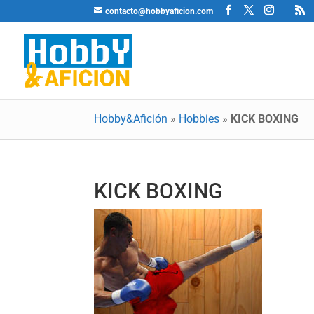
contacto@hobbyaficion.com
Hobby&Afición
»
Hobbies
»
KICK BOXING
KICK BOXING