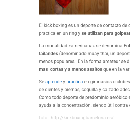
El kick boxing es un deporte de contacto de 
practica en un ring y
se utilizan para golpea
La modalidad «americana» se denomina
Ful
tailandes
(denominado muay thai, un deporte
menos populares. En la forma amateur se di
mas cortas y a menos asaltos
que en la var
Se
aprende
y
practica
en gimnasios o clubes
de dientes y piernas, coquilla y calzado ad
Como todo deporte de predominio aeróbico e
ayuda a la concentración, siendo útil contra e
foto: http://kickboxingbarcelona.es/