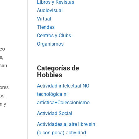
Libros y Revistas
Audiovisual
Virtual
Tiendas
Centros y Clubs
Organismos
eo
s,
 son
Categorías de
Hobbies
Actividad intelectual NO
ores
tecnológica ni
gos.
artística+Coleccionismo
n y
Actividad Social
Actividades al aire libre sin
(o con poca) actividad