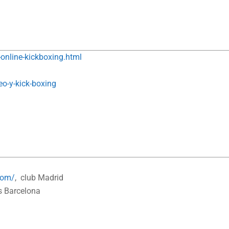
online-kickboxing.html
o-y-kick-boxing
com/
, club Madrid
s Barcelona