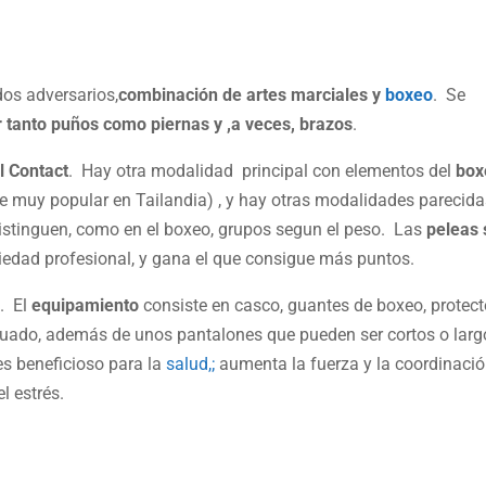
dos adversarios,
combinación de artes marciales y
boxeo
. Se
r tanto puños como piernas y ,a veces, brazos
.
l Contact
. Hay otra modalidad principal con elementos del
box
 muy popular en Tailandia) , y hay otras modalidades parecida
stinguen, como en el boxeo, grupos segun el peso. Las
peleas
iedad profesional, y gana el que consigue más puntos.
. El
equipamiento
consiste en casco, guantes de boxeo, protect
ecuado, además de unos pantalones que pueden ser cortos o lar
s beneficioso para la
salud,;
aumenta la fuerza y la coordinació
l estrés.