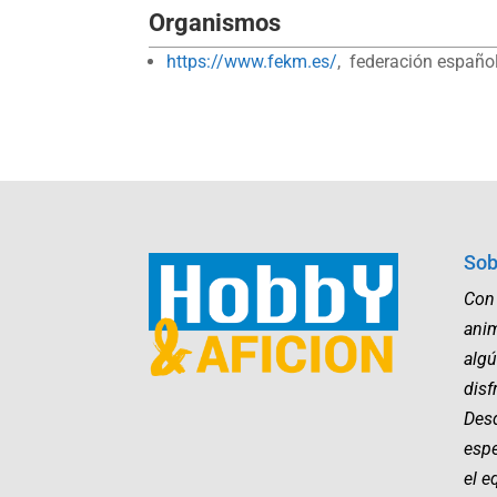
Organismos
https://www.fekm.es/
, federación españo
Sob
Con
ani
algú
disf
Desd
esp
el e