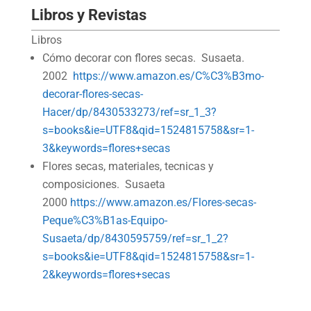
Libros y Revistas
Libros
Cómo decorar con flores secas. Susaeta.
2002
https://www.amazon.es/C%C3%B3mo-
decorar-flores-secas-
Hacer/dp/8430533273/ref=sr_1_3?
s=books&ie=UTF8&qid=1524815758&sr=1-
3&keywords=flores+secas
Flores secas, materiales, tecnicas y
composiciones. Susaeta
2000
https://www.amazon.es/Flores-secas-
Peque%C3%B1as-Equipo-
Susaeta/dp/8430595759/ref=sr_1_2?
s=books&ie=UTF8&qid=1524815758&sr=1-
2&keywords=flores+secas