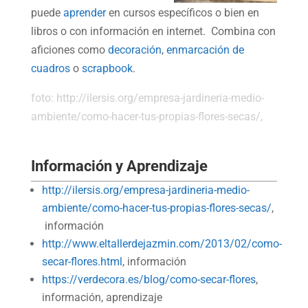
puede
aprender
en cursos específicos o bien en
libros o con información en internet. Combina con
aficiones como
decoración
,
enmarcación de
cuadros
o
scrapbook
.
foto: http://ilersis.org/empresa-jardineria-medio-
ambiente/como-hacer-tus-propias-flores-secas/,
Información y Aprendizaje
http://ilersis.org/empresa-jardineria-medio-
ambiente/como-hacer-tus-propias-flores-secas/
,
información
http://www.eltallerdejazmin.com/2013/02/como-
secar-flores.html
, información
https://verdecora.es/blog/como-secar-flores
,
información, aprendizaje