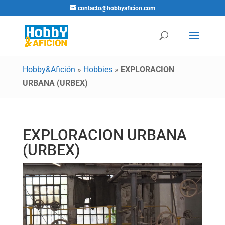
contacto@hobbyaficion.com
Hobby&Afición
»
Hobbies
»
EXPLORACION
URBANA (URBEX)
EXPLORACION URBANA
(URBEX)