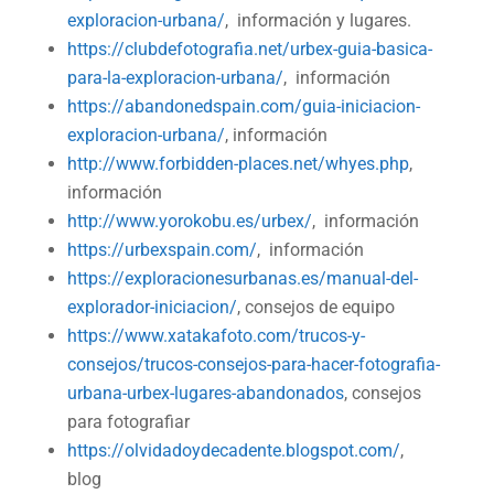
exploracion-urbana/
, información y lugares.
https://clubdefotografia.net/urbex-guia-basica-
para-la-exploracion-urbana/
, información
https://abandonedspain.com/guia-iniciacion-
exploracion-urbana/
, información
http://www.forbidden-places.net/whyes.php
,
información
http://www.yorokobu.es/urbex/
, información
https://urbexspain.com/
, información
https://exploracionesurbanas.es/manual-del-
explorador-iniciacion/
, consejos de equipo
https://www.xatakafoto.com/trucos-y-
consejos/trucos-consejos-para-hacer-fotografia-
urbana-urbex-lugares-abandonados
, consejos
para fotografiar
https://olvidadoydecadente.blogspot.com/
,
blog