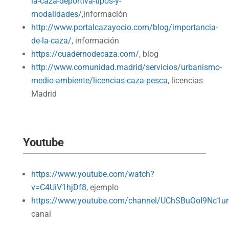
la-caza-deportiva-tipos-y-
modalidades/,
información
http://www.portalcazayocio.com/blog/importancia-
de-la-caza/
, información
https://cuadernodecaza.com/
, blog
http://www.comunidad.madrid/servicios/urbanismo-
medio-ambiente/licencias-caza-pesca
, licencias
Madrid
Youtube
https://www.youtube.com/watch?
v=C4UiV1hjDf8
, ejemplo
https://www.youtube.com/channel/UChSBuOoI9Nc1u
canal